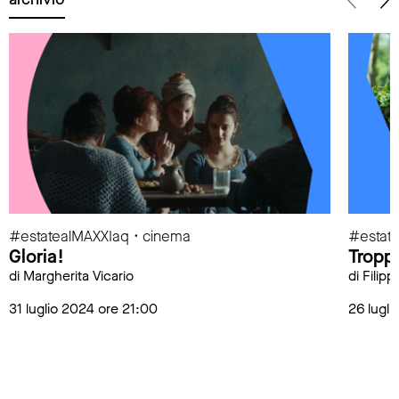
#estatealMAXXIaq • cinema
#estat
Gloria!
Tropp
di Margherita Vicario
di Filip
31 luglio 2024 ore 21:00
26 lugli