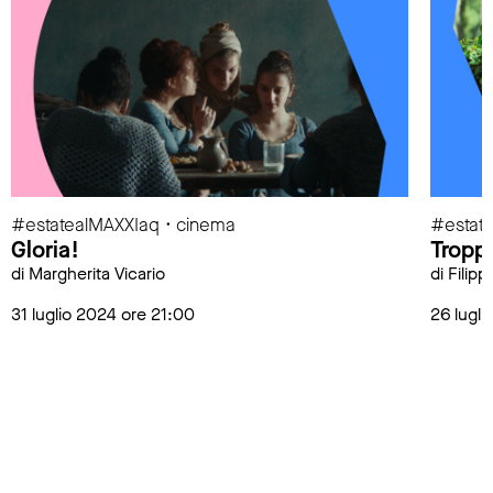
#estatealMAXXIaq • cinema
#estat
Gloria!
Tropp
di Margherita Vicario
di Filip
31 luglio 2024 ore 21:00
26 lugli