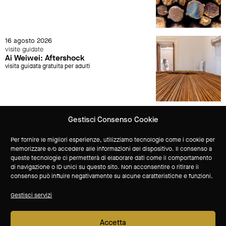
16 agosto 2026
visite guidate
Ai Weiwei: Aftershock
visita guidata gratuita per adulti
Gestisci Consenso Cookie
Vuoi ricevere aggiornamenti sulle attività del Museo?
Per fornire le migliori esperienze, utilizziamo tecnologie come i cookie per
memorizzare e/o accedere alle informazioni del dispositivo. Il consenso a
queste tecnologie ci permetterà di elaborare dati come il comportamento
Iscriviti alla newsletter
di navigazione o ID unici su questo sito. Non acconsentire o ritirare il
consenso può influire negativamente su alcune caratteristiche e funzioni.
sponsor tecnico
Gestisci servizi
Accetta