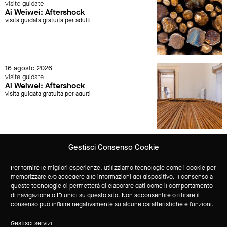
visite guidate
Ai Weiwei: Aftershock
visita guidata gratuita per adulti
16 agosto 2026
visite guidate
Ai Weiwei: Aftershock
visita guidata gratuita per adulti
Gestisci Consenso Cookie
Vuoi ricevere aggiornamenti sulle attività del Museo?
Per fornire le migliori esperienze, utilizziamo tecnologie come i cookie per
memorizzare e/o accedere alle informazioni del dispositivo. Il consenso a
queste tecnologie ci permetterà di elaborare dati come il comportamento
Iscriviti alla newsletter
di navigazione o ID unici su questo sito. Non acconsentire o ritirare il
consenso può influire negativamente su alcune caratteristiche e funzioni.
sponsor tecnico
Gestisci servizi