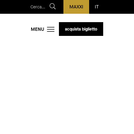
Cerca:
MAXXI
(nuova finestra)
IT
MENU
acquista biglietto