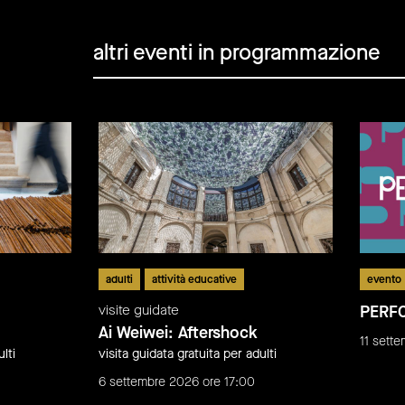
altri eventi in programmazione
adulti
attività educative
evento
visite guidate
PERF
Ai Weiwei: Aftershock
11 sett
lti
visita guidata gratuita per adulti
6 settembre 2026 ore 17:00