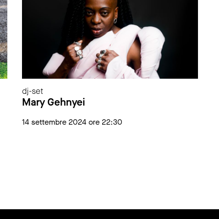
dj-set
p
Mary Gehnyei
M
M
14 settembre 2024 ore 22:30
1