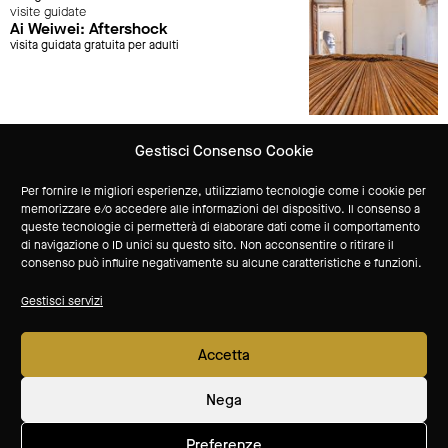
visite guidate
Ai Weiwei: Aftershock
visita guidata gratuita per adulti
Gestisci Consenso Cookie
Vuoi ricevere aggiornamenti sulle attività del Museo?
Per fornire le migliori esperienze, utilizziamo tecnologie come i cookie per
memorizzare e/o accedere alle informazioni del dispositivo. Il consenso a
queste tecnologie ci permetterà di elaborare dati come il comportamento
Iscriviti alla newsletter
di navigazione o ID unici su questo sito. Non acconsentire o ritirare il
consenso può influire negativamente su alcune caratteristiche e funzioni.
sponsor tecnico
Gestisci servizi
Accetta
soci
seguici su
Nega
Preferenze