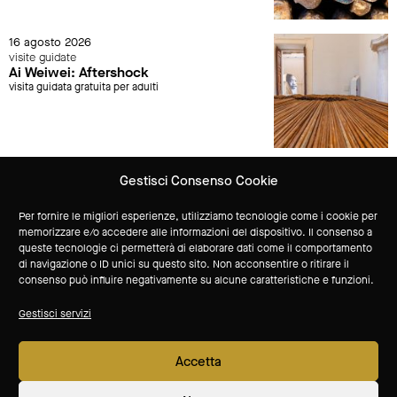
16 agosto 2026
visite guidate
Ai Weiwei: Aftershock
visita guidata gratuita per adulti
Gestisci Consenso Cookie
Vuoi ricevere aggiornamenti sulle attività del Museo?
Per fornire le migliori esperienze, utilizziamo tecnologie come i cookie per
memorizzare e/o accedere alle informazioni del dispositivo. Il consenso a
queste tecnologie ci permetterà di elaborare dati come il comportamento
Iscriviti alla newsletter
di navigazione o ID unici su questo sito. Non acconsentire o ritirare il
consenso può influire negativamente su alcune caratteristiche e funzioni.
sponsor tecnico
Gestisci servizi
Accetta
soci
seguici su