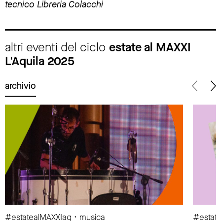
tecnico Libreria Colacchi
altri eventi del ciclo
estate al MAXXI
L'Aquila 2025
archivio
#estatealMAXXIaq • musica
#estat