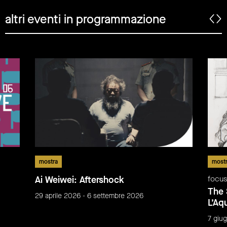
altri eventi in programmazione
mostra
most
Ai Weiwei: Aftershock
focu
The 
29 aprile 2026 - 6 settembre 2026
L’Aqu
7 giu