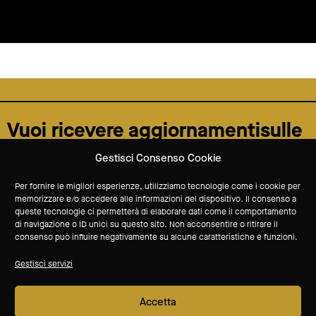
Vuoi ricevere aggiornamenti
sulle
attività del Museo?
Gestisci Consenso Cookie
Per fornire le migliori esperienze, utilizziamo tecnologie come i cookie per
Iscriviti alla newsletter
memorizzare e/o accedere alle informazioni del dispositivo. Il consenso a
queste tecnologie ci permetterà di elaborare dati come il comportamento
di navigazione o ID unici su questo sito. Non acconsentire o ritirare il
consenso può influire negativamente su alcune caratteristiche e funzioni.
sponsor tecnico
Gestisci servizi
Accetta
soci