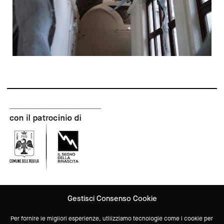
Gestisci Consenso Cookie
Vuoi ricevere aggiornamenti sulle attività del Museo?
Per fornire le migliori esperienze, utilizziamo tecnologie come i cookie per