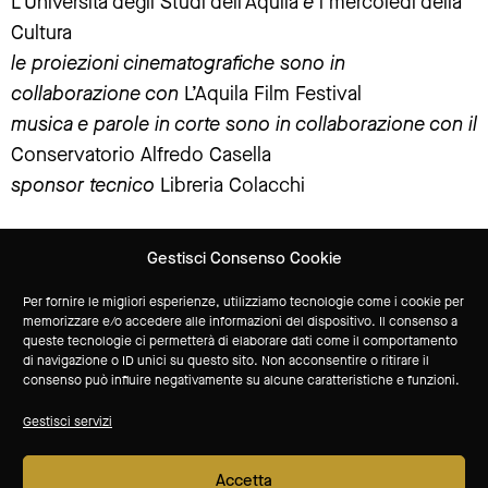
L’Università degli Studi dell’Aquila
e
i mercoledì della
Cultura
le proiezioni cinematografiche sono in
collaborazione con
L’Aquila Film Festival
musica e parole in corte sono in collaborazione con il
Conservatorio Alfredo Casella
sponsor tecnico
Libreria Colacchi
Gestisci Consenso Cookie
Vuoi ricevere aggiornamenti sulle attività del Museo?
Per fornire le migliori esperienze, utilizziamo tecnologie come i cookie per
memorizzare e/o accedere alle informazioni del dispositivo. Il consenso a
queste tecnologie ci permetterà di elaborare dati come il comportamento
Iscriviti alla newsletter
di navigazione o ID unici su questo sito. Non acconsentire o ritirare il
consenso può influire negativamente su alcune caratteristiche e funzioni.
sponsor tecnico
Gestisci servizi
Accetta